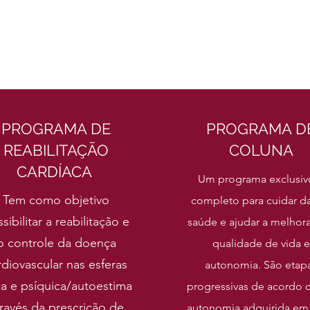
PROGRAMA DE
PROGRAMA D
REABILITAÇÃO
COLUNA
CARDÍACA
Um programa exclusiv
Tem como objetivo
completo para cuidar d
sibilitar a reabilitação e
saúde e ajudar a melhora
o controle da doença
qualidade de vida e
rdiovascular nas esferas
autonomia. São etap
ica e psíquica/autoestima
progressivas de acordo 
ravés da prescrição de
autonomia adquirida em