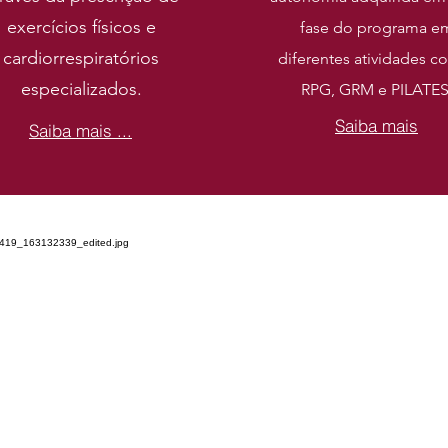
exercícios físicos e
fase do programa e
cardiorrespiratórios
diferentes atividades c
especializados.
RPG, GRM e PILATES
Saiba mais
Saiba mais ...