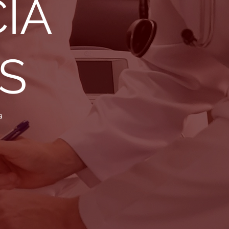
IA
S
a