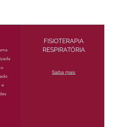
FISIOTERAPIA
RESPIRATÓRIA
 uma
izada
 o
Saiba mais
tado
 e
des