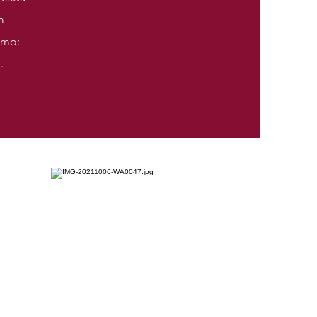
m
omo:
.